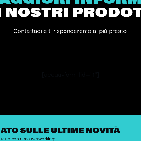
AGGIORI INFOR
I NOSTRI PRODOT
Contattaci e ti risponderemo al più presto.
[accua-form fid="1"]
ATO SULLE ULTIME NOVITÀ
ontatto con Orca Networking!