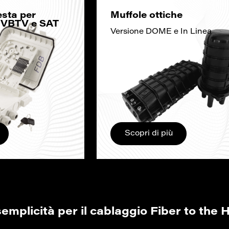
esta per
Muffole ottiche
 DVBTV e SAT
Versione DOME e In Linea
Scopri di più
 semplicità per il cablaggio Fiber to the