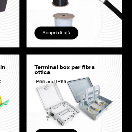
Scopri di più
in
Terminal box per fibra
ottica
 -
IP55 and IP65