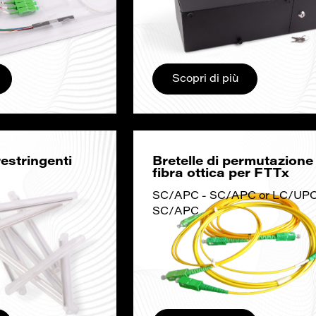
Scopri di più
estringenti
Bretelle di permutazione 
fibra ottica per FTTx
SC/APC - SC/APC or LC/UPC
SC/APC