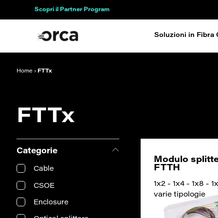
Scopri il Partner Program
Soluzioni in Fibra 
Home
›
FTTx
FTTx
Categorie
Modulo splitt
FTTH
Cable
1x2 - 1x4 - 1x8 - 1
CSOE
varie tipologie
Enclosure