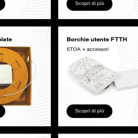
Scopri di più
late
Borchie utente FTTH
STOA + accessori
Scopri di più