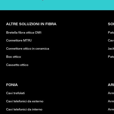
ALTRE SOLUZIONI IN FIBRA
SO
Bretella fibra ottica OM1
Pat
Connettore MTRJ
Cav
Connettore ottico in ceramica
Jack
Box ottico
Pat
Cassetto ottico
FONIA
AR
Cavi trefolati
Arm
Cavi telefonici da esterno
Arm
Cavi telefonici da interno
Arm