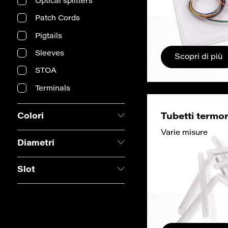
Optical splitters
Patch Cords
Pigtails
Sleeves
Scopri di più
STOA
Terminals
Tubetti termor
Colori
Varie misure
Bianco
Diametri
Kit 12 colori
1,0 mm
Slot
Verde
1,5 mm
2
4