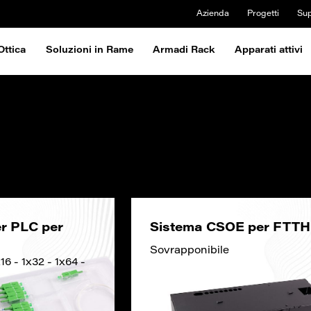
Azienda
Progetti
Su
Ottica
Soluzioni in Rame
Armadi Rack
Apparati attivi
er PLC per
Sistema CSOE per FTTH
Sovrapponibile
x16 - 1x32 - 1x64 -