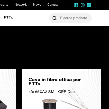
pporto
Network
News
Contatti
FTTx
Cavo in fibra ottica per
FTTx
4fo 657.A2 SM - CPR Dca