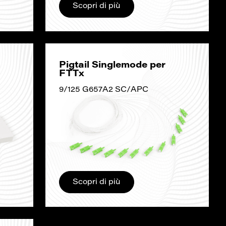
Scopri di più
Pigtail Singlemode per
FTTx
9/125 G657A2 SC/APC
Scopri di più