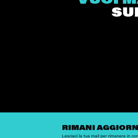
VUOI M
SU
RIMANI AGGIORN
Lasciaci la tua mail per rimanere in c