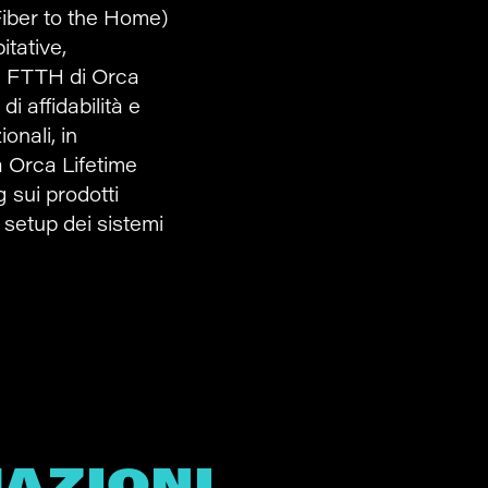
iber to the Home)
itative,
ni FTTH di Orca
i affidabilità e
onali, in
a Orca Lifetime
g sui prodotti
i setup dei sistemi