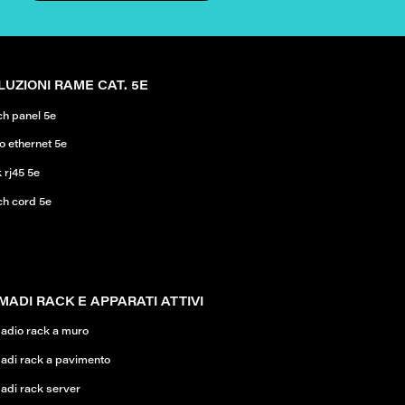
LUZIONI RAME CAT. 5E
ch panel 5e
o ethernet 5e
 rj45 5e
ch cord 5e
MADI RACK E APPARATI ATTIVI
adio rack a muro
adi rack a pavimento
adi rack server