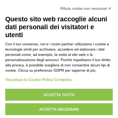
Rifiuta cookie non necessari ✕
CAVI IN FIBRA OTTICA
Questo sito web raccoglie alcuni
Cavi guaina LSZH
ALTRE SOLUZIONI IN FIBRA
dati personali dei visitatori e
Cavi guaina HDPE
Bretella fibra ottica OM1
utenti
SOLUZIONI RAME CAT. 5E
24 Fibers Central Tube Indoor Type
Connettore MTRJ
Patch panel 5e
SOLUZIONI RAME CAT. 6-6A
Con il tuo consenso, noi e i nostri partner utilizziamo i cookie e
tecnologie simili per archiviare, accedere ed elaborare i dati
4-12 Fibers Central Tube Indoor Type
Connettore ottico in ceramica
Cavo ethernet 5e
Patch panel 6
FONIA
personali come, ad esempio, la visita al sito web o la
4-24 Fibers Central Tube Outdoor Type
personalizzazione degli annunci. Poiché rispettiamo il tuo diritto
Box ottico
Jack rj45 5e
Cavo ethernet 6
Cavi trefolati
ARMADI RACK E APPARATI ATTIVI
alla privacy, è possibile scegliere di non consentire alcuni tipi di
4-24 Fibers Central Tube Outdoor Type
Cassetto ottico
cookie. Clicca su preferenze GDPR per saperne di più.
Patch cord 5e
Jack rj45 6
Cavi telefonici da esterno
Armadio rack a muro
Visualizza la Cookie Policy Completa
Patch cord 6
Cavi telefonici da interno
Armadi rack a pavimento
Patch panel 6a
Armadi rack server
ACCETTA TUTTO
Italia
Cavo ethernet 6a
Switch industriale PoE
©2022 Orca Networking - un brand di Sirius Spa
Jack rj45 6a
ACCETTA NECESSARI
P.IVA 01240900397
Fast ethernet media converter
Privacy & Cookie Policy
Patch cord 6a