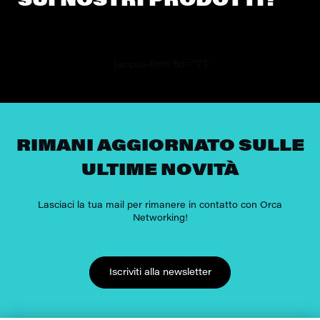
SUI NOSTRI PRODOTTI?
[accua-form fid="1"]
RIMANI AGGIORNATO SULLE
ULTIME NOVITÀ
Lasciaci la tua mail per rimanere in contatto con Orca
Networking!
Iscriviti alla newsletter