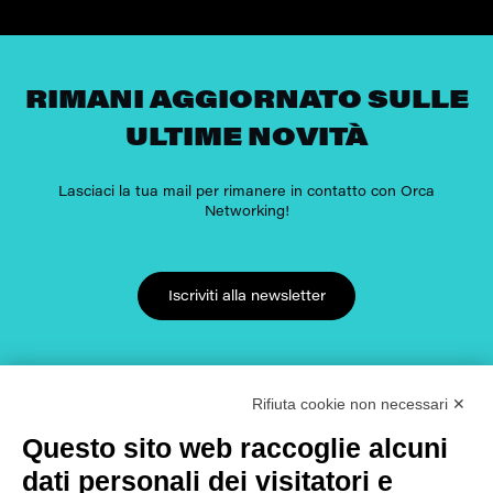
RIMANI AGGIORNATO SULLE
ULTIME NOVITÀ
Lasciaci la tua mail per rimanere in contatto con Orca
Networking!
Iscriviti alla newsletter
Rifiuta cookie non necessari ✕
CAVI IN FIBRA OTTICA
Questo sito web raccoglie alcuni
Cavi guaina LSZH
ALTRE SOLUZIONI IN FIBRA
dati personali dei visitatori e