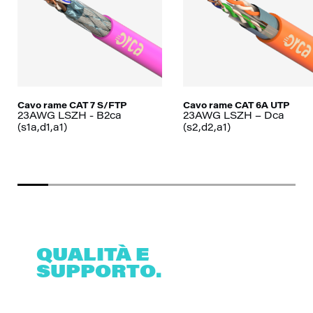
Cavo rame CAT 7 S/FTP
Cavo rame CAT 6A UTP
23AWG LSZH - B2ca
23AWG LSZH – Dca
(s1a,d1,a1)
(s2,d2,a1)
QUALITÀ E
SUPPORTO.
CONTATTA I NOSTRI
ESPERTI.