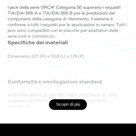
I jack della serie ORCA® Categoria 5E superano i requisiti
TIA/EIA-568-A e TIA/EIA-568-B per le prestazioni dei
componenti della categoria di riferimento. Il sistema è
conforme a tutti i requisiti per le applicazioni in campo. Tutti i
jack sono compatibili con le placche per adattatori delle
serie civili in commercio.
Specifiche dei materiali
Dimensioni: 22,1 (A) x 33,8 (L) x 1,78 (P)
Conformità e omologazioni standard
ANSI/TIA-568-C. 2, ISO/IEC 11801: 2002/Amd. 2: 2010,
conforme a EN50173, conforme alla direttiva RoHS
Scopri di più
2011/65/UE