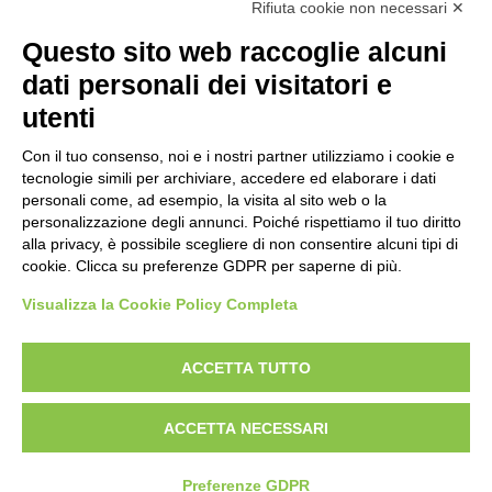
Rifiuta cookie non necessari ✕
CAVI IN FIBRA OTTICA
Questo sito web raccoglie alcuni
Cavi guaina LSZH
ALTRE SOLUZIONI IN FIBRA
dati personali dei visitatori e
Cavi guaina HDPE
Bretella fibra ottica OM1
utenti
SOLUZIONI RAME CAT. 5E
24 Fibers Central Tube Indoor Type
Connettore MTRJ
Patch panel 5e
SOLUZIONI RAME CAT. 6-6A
Con il tuo consenso, noi e i nostri partner utilizziamo i cookie e
tecnologie simili per archiviare, accedere ed elaborare i dati
4-12 Fibers Central Tube Indoor Type
Connettore ottico in ceramica
Cavo ethernet 5e
Patch panel 6
FONIA
personali come, ad esempio, la visita al sito web o la
4-24 Fibers Central Tube Outdoor Type
personalizzazione degli annunci. Poiché rispettiamo il tuo diritto
Box ottico
Jack rj45 5e
Cavo ethernet 6
Cavi trefolati
ARMADI RACK E APPARATI ATTIVI
alla privacy, è possibile scegliere di non consentire alcuni tipi di
4-24 Fibers Central Tube Outdoor Type
Cassetto ottico
cookie. Clicca su preferenze GDPR per saperne di più.
Patch cord 5e
Jack rj45 6
Cavi telefonici da esterno
Armadio rack a muro
Visualizza la Cookie Policy Completa
Patch cord 6
Cavi telefonici da interno
Armadi rack a pavimento
Patch panel 6a
Armadi rack server
ACCETTA TUTTO
Italia
Cavo ethernet 6a
Switch industriale PoE
©2022 Orca Networking - un brand di Sirius Spa
Jack rj45 6a
ACCETTA NECESSARI
P.IVA 01240900397
Fast ethernet media converter
Privacy & Cookie Policy
Patch cord 6a
Modifica consenso
Preferenze GDPR