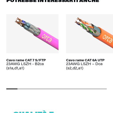
POTREBBE INTERESSARTI ANCHE
Cavo rame CAT 7 S/FTP
Cavo rame CAT 6A UTP
23AWG LSZH - B2ca
23AWG LSZH – Dca
(s1a,d1,a1)
(s2,d2,a1)